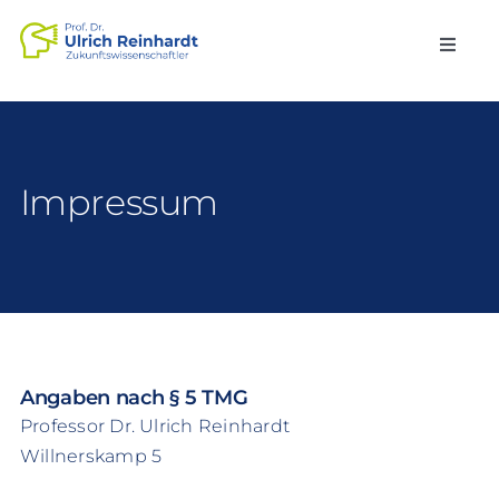
Zum
Inhalt
Toggle
springen
Naviga
Forschung
Publikationen
Impressum
Vorträge
Stiftung
Angaben nach § 5 TMG
Kontakt
Professor Dr. Ulrich Reinhardt
Willnerskamp 5